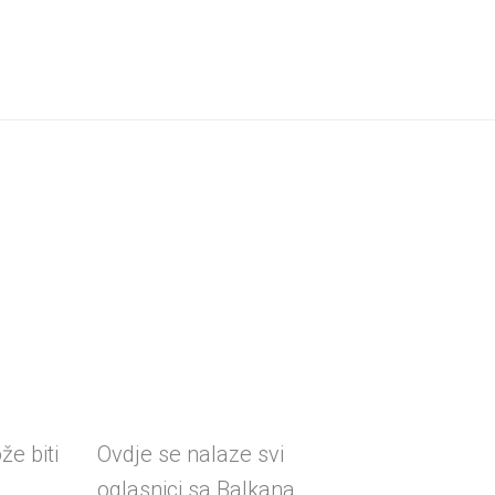
e biti
Ovdje se nalaze svi
oglasnici sa Balkana..