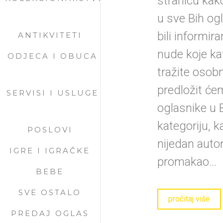
stranicu kako
u sve Bih ogl
bili informira
ANTIKVITETI
nude koje kat
ODJECA I OBUCA
tražite osob
predložit ć
SERVISI I USLUGE
oglasnike u B
kategoriju, 
POSLOVI
nijedan auto
IGRE I IGRAČKE
promakao...
BEBE
SVE OSTALO
pročitaj više
PREDAJ OGLAS