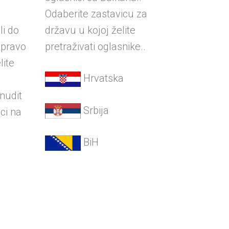
Odaberite zastavicu za
li do
državu u kojoj želite
zapravo
pretraživati oglasnike..
lite
Hrvatska
onudit
Srbija
ci na
BiH