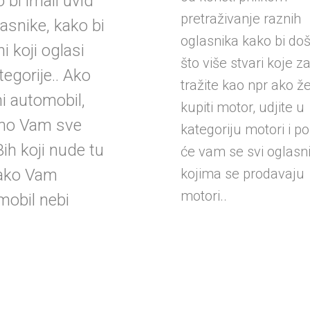
 bi imali uvid
pretraživanje raznih
asnike, kako bi
oglasnika kako bi doš
ni koji oglasi
što više stvari koje 
egorije.. Ako
tražite kao npr ako že
ni automobil,
kupiti motor, udjite u
emo Vam sve
kategoriju motori i p
ih koji nude tu
će vam se svi oglasni
kako Vam
kojima se prodavaju
motori..
mobil nebi