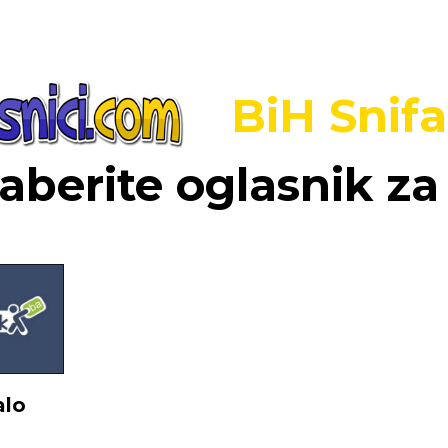
BiH Snifa
berite oglasnik za 
alo