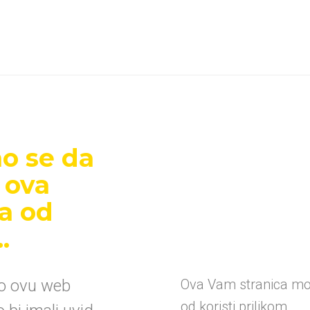
o se da
 ova
ca od
.
mo ovu web
Ova Vam stranica mož
od koristi prilikom