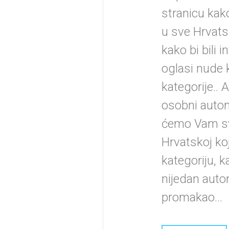
stranicu kako
u sve Hrvats
kako bi bili i
oglasi nude 
kategorije.. 
osobni autom
ćemo Vam sv
Hrvatskoj ko
kategoriju, 
nijedan auto
promakao...