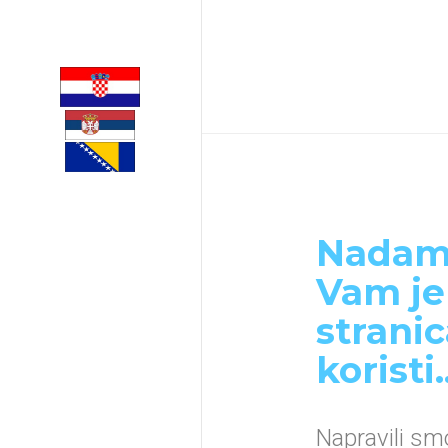
Nadam
Vam je
strani
koristi..
Napravili s