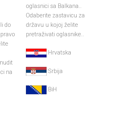
oglasnici sa Balkana..
Odaberite zastavicu za
li do
državu u kojoj želite
zapravo
pretraživati oglasnike..
lite
Hrvatska
onudit
Srbija
ci na
BiH