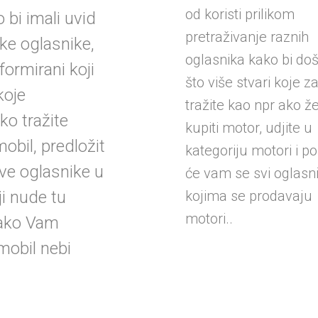
od koristi prilikom
 bi imali uvid
pretraživanje raznih
ke oglasnike,
oglasnika kako bi doš
nformirani koji
što više stvari koje 
koje
tražite kao npr ako že
Ako tražite
kupiti motor, udjite u
obil, predložit
kategoriju motori i p
e oglasnike u
će vam se svi oglasni
ji nude tu
kojima se prodavaju
motori..
kako Vam
mobil nebi