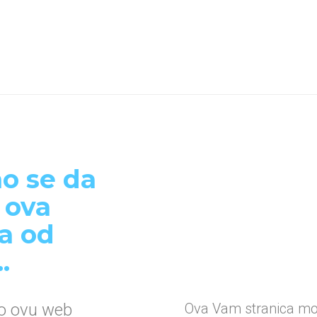
o se da
 ova
ca od
.
mo ovu web
Ova Vam stranica mož